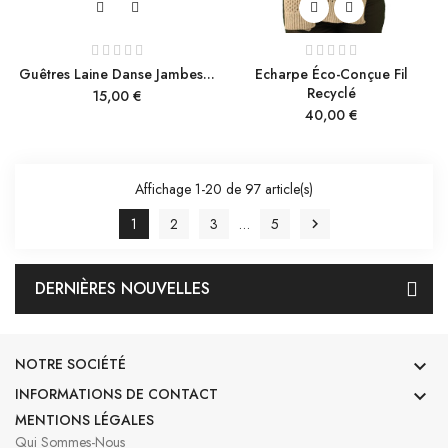
Guêtres Laine Danse Jambes...
Echarpe Éco-Conçue Fil
Recyclé
Prix
15,00 €
Prix
40,00 €
Affichage 1-20 de 97 article(s)
1
2
3
…
5

DERNIÈRES NOUVELLES
NOTRE SOCIÉTÉ

INFORMATIONS DE CONTACT

MENTIONS LÉGALES
Qui Sommes-Nous