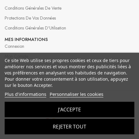
Conditions Générales De Vente
Protections De Vos Données
Conditions Générales D'Utilisation
MES INFORMATIONS
Connexion
Mon Compte
Ce site Web utilise ses propres cookies et ceux de tiers pour
Mes Informations
améliorer nos services et vous montrer des publicités liées à
vos préférences en analysant vos habitudes de navigation.
Mes Adresses
Pour donner votre consentement à son utilisation, appuyez
sur le bouton Accepter.
Plus d'informations
Personnaliser les cookies
© 2026 Bergeron Créations
J'ACCEPTE
REJETER TOUT