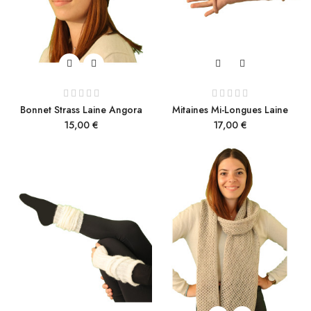
Bonnet Strass Laine Angora
Mitaines Mi-Longues Laine
Prix
Prix
15,00 €
17,00 €