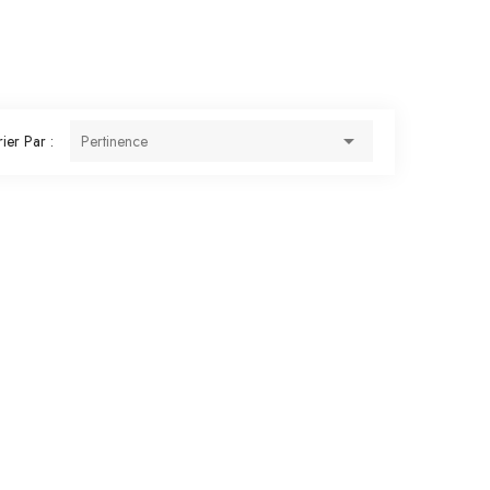

rier Par :
Pertinence