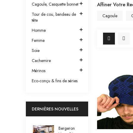

Cagoule, Casquette bonnet
Affiner Votre R

Tour de cou, bandeau de
Cagoule
tête

Homme

Femme

Soie

Cachemire

Mérinos
Eco-conçu & fins de séries
DERNIÈRES NOUVELLES
Bergeron