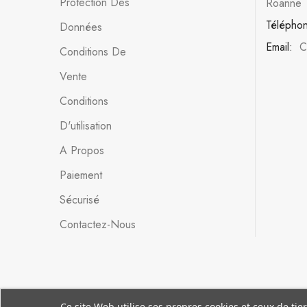
Protection Des
Roanne
Télépho
Données
Email:
C
Conditions De
Vente
Conditions
D'utilisation
A Propos
Paiement
Sécurisé
Contactez-Nous
Ce site Web utilise ses propres cookies et ceux de ti