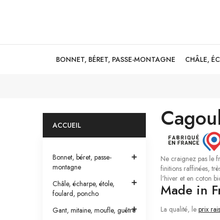
BONNET, BÉRET, PASSE-MONTAGNE
CHÂLE, É
Cagoul
ACCUEIL
Bonnet, béret, passe-

Ne craignez pas le 
montagne
finitions raffinées, 
l'hiver et en coton bi

Châle, écharpe, étole,
Made in F
foulard, poncho
La qualité, le
prix ra

Gant, mitaine, moufle, guêtre