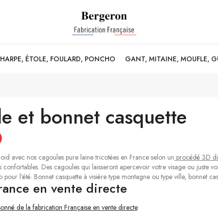
CHARPE, ÉTOLE, FOULARD, PONCHO
GANT, MITAINE, MOUFLE, 
e et bonnet casquette
froid avec nos
cagoules pure laine tricotées en France
selon un
procédé 3D dit
très confortables. Des cagoules qui laisseront apercevoir votre visage ou juste v
o pour l'été.
Bonnet casquette à visière
type montagne ou type ville, bonnet ca
rance en vente directe
isonné de la fabrication Française en vente directe
.