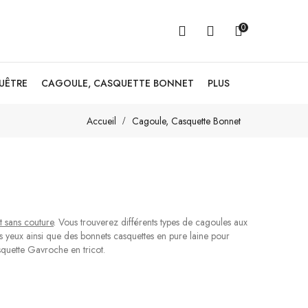
0
GUÊTRE
CAGOULE, CASQUETTE BONNET
PLUS
Accueil
Cagoule, Casquette Bonnet
 sans couture
. Vous trouverez différents types de cagoules aux
os yeux ainsi que
des bonnets casquettes en pure laine
pour
squette Gavroche en tricot.