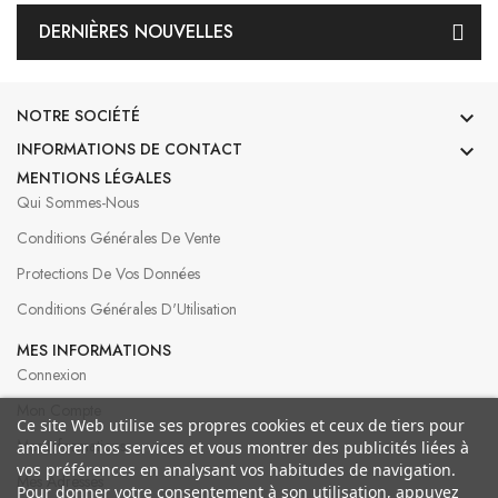
DERNIÈRES NOUVELLES
NOTRE SOCIÉTÉ

INFORMATIONS DE CONTACT

MENTIONS LÉGALES
Qui Sommes-Nous
Conditions Générales De Vente
Protections De Vos Données
Conditions Générales D'Utilisation
MES INFORMATIONS
Connexion
Mon Compte
Ce site Web utilise ses propres cookies et ceux de tiers pour
Mes Informations
améliorer nos services et vous montrer des publicités liées à
vos préférences en analysant vos habitudes de navigation.
Mes Adresses
Pour donner votre consentement à son utilisation, appuyez