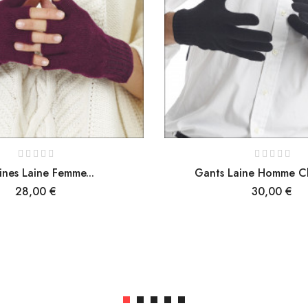
ines Laine Femme...
Gants Laine Homme Cl
Prix
Prix
28,00 €
30,00 €