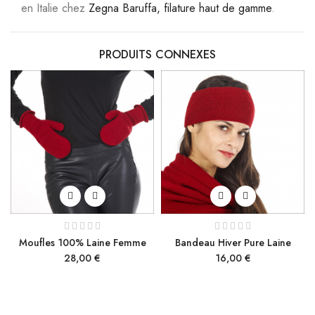
en Italie chez
Zegna Baruffa, filature haut de gamme
.
PRODUITS CONNEXES
Moufles 100% Laine Femme
Bandeau Hiver Pure Laine
Prix
Prix
28,00 €
16,00 €