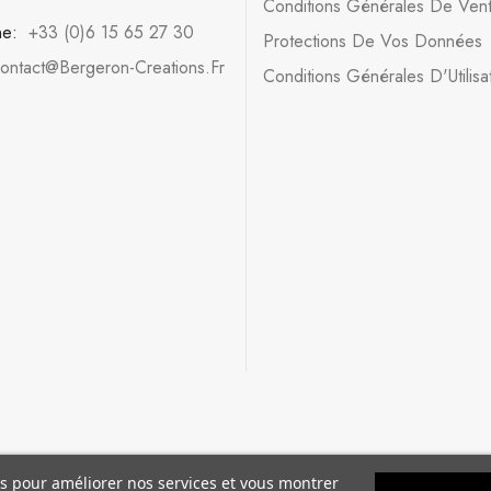
Conditions Générales De Ven
ne:
+33 (0)6 15 65 27 30
Protections De Vos Données
ontact@bergeron-Creations.fr
Conditions Générales D'Utilisa
ers pour améliorer nos services et vous montrer