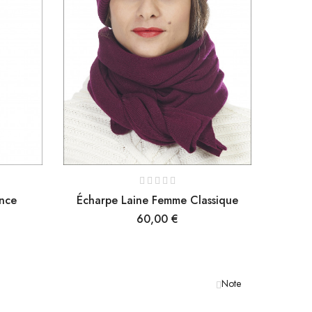
nce
Écharpe Laine Femme Classique
Prix
60,00 €
Note