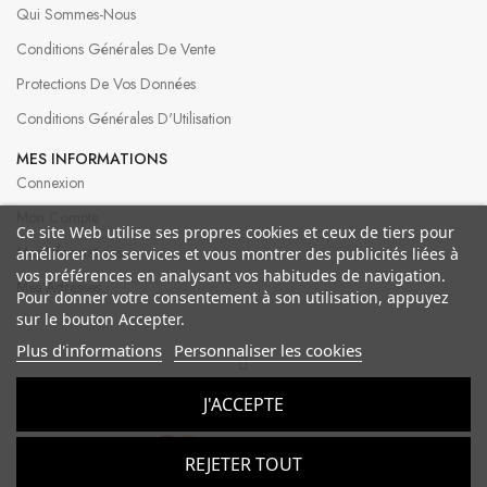
Qui Sommes-Nous
Conditions Générales De Vente
Protections De Vos Données
Conditions Générales D'Utilisation
MES INFORMATIONS
Connexion
Mon Compte
Ce site Web utilise ses propres cookies et ceux de tiers pour
Mes Informations
améliorer nos services et vous montrer des publicités liées à
vos préférences en analysant vos habitudes de navigation.
Mes Adresses
Pour donner votre consentement à son utilisation, appuyez
sur le bouton Accepter.
Plus d'informations
Personnaliser les cookies
© 2026 Bergeron Créations
J'ACCEPTE
REJETER TOUT