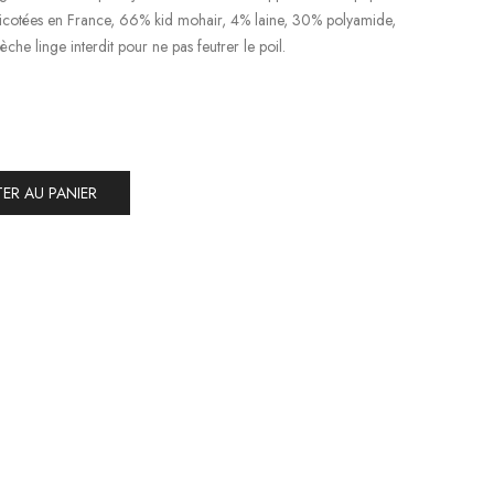
tricotées en France, 66% kid mohair, 4% laine, 30% polyamide,
he linge interdit pour ne pas feutrer le poil.
ER AU PANIER