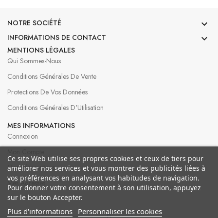
NOTRE SOCIÉTÉ

INFORMATIONS DE CONTACT

MENTIONS LÉGALES
Qui Sommes-Nous
Conditions Générales De Vente
Protections De Vos Données
Conditions Générales D'Utilisation
MES INFORMATIONS
Connexion
Mon Compte
Ce site Web utilise ses propres cookies et ceux de tiers pour
Mes Informations
améliorer nos services et vous montrer des publicités liées à
vos préférences en analysant vos habitudes de navigation.
Mes Adresses
Pour donner votre consentement à son utilisation, appuyez
sur le bouton Accepter.
Plus d'informations
Personnaliser les cookies